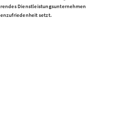
ührendes Dienstleistungsunternehmen
enzufriedenheit setzt.
istert sämtliche elektrotechnischen
ern unserer Unternehmensphilosophie ist die
tlich sinnvolle Lösungen für unsere Kunden zu
 es, nicht nur Ihre Erwartungen zu erfüllen,
r private Bauvorhaben im Raum München handelt –
stützung bei der Umsetzung ihrer Vorhaben.
Wir stehen bereit, um Sie nicht nur fachkundig,