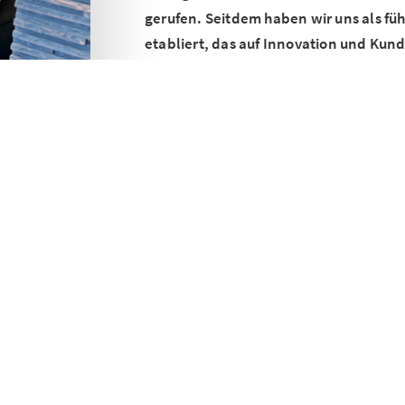
gerufen. Seitdem haben wir uns als f
etabliert, das auf Innovation und Kund
Unser hochqualifiziertes Fachpersonal me
Herausforderungen mit Fachkompetenz. K
unerschütterliche Bereitschaft, wirtschaf
entwickeln und umzusetzen. Unser Ziel ist
sondern sie zu übertreffen.
Ob es sich um gewerbliche Projekte ode
zahlreiche Kunden schätzen unsere Unter
Zögern Sie nicht, sich an uns zu wenden. 
sondern auch freundlich zu betreuen.